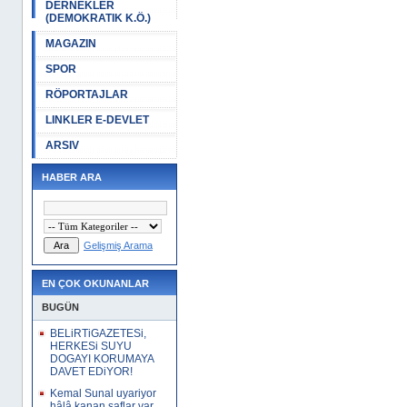
DERNEKLER
(DEMOKRATIK K.Ö.)
MAGAZIN
SPOR
RÖPORTAJLAR
LINKLER E-DEVLET
ARSIV
HABER ARA
Gelişmiş Arama
EN ÇOK OKUNANLAR
BUGÜN
BELiRTiGAZETESi,
HERKESi SUYU
DOGAYI KORUMAYA
DAVET EDiYOR!
Kemal Sunal uyariyor
hâlâ kanan saflar var