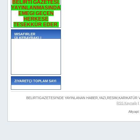
BELIRTI GAZETESI,
YAYINLANMASINDA
EMEGI GEÇEN
HERKESE
TESEKKÜR EDER.
MISAFIRLER
ÜLKEBAYRAKLI
ZIYARETÇI TOPLAM SAYI
BELIRTIGAZETESI'NDE YAYINLANAN HABER,YAZI,RESIM,KARIKATÜR
RSS Kaynağı
|
Altyapi