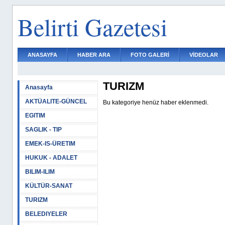
Belirti Gazetesi
ANASAYFA
HABER ARA
FOTO GALERİ
VİDEOLAR
TURIZM
Anasayfa
AKTÜALITE-GÜNCEL
Bu kategoriye henüz haber eklenmedi.
EGITIM
SAGLIK - TIP
EMEK-IS-ÜRETIM
HUKUK - ADALET
BILIM-ILIM
KÜLTÜR-SANAT
TURIZM
BELEDIYELER