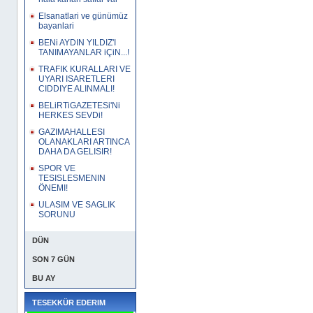
Elsanatlari ve günümüz
bayanlari
BENi AYDIN YILDIZ'I
TANIMAYANLAR iÇiN...!
TRAFIK KURALLARI VE
UYARI ISARETLERI
CIDDIYE ALINMALI!
BELiRTiGAZETESi'Ni
HERKES SEVDi!
GAZIMAHALLESI
OLANAKLARI ARTINCA
DAHA DA GELISIR!
SPOR VE
TESISLESMENIN
ÖNEMI!
ULASIM VE SAGLIK
SORUNU
DÜN
SON 7 GÜN
BU AY
TESEKKÜR EDERIM