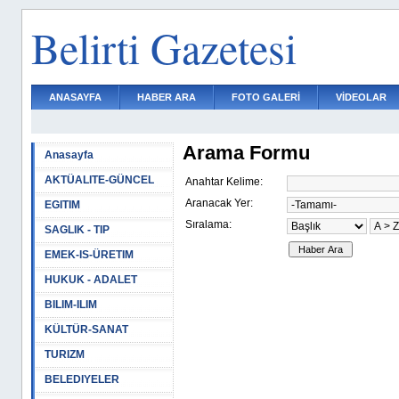
Belirti Gazetesi
ANASAYFA
HABER ARA
FOTO GALERİ
VİDEOLAR
Arama Formu
Anasayfa
AKTÜALITE-GÜNCEL
Anahtar Kelime:
Aranacak Yer:
EGITIM
Sıralama:
SAGLIK - TIP
EMEK-IS-ÜRETIM
HUKUK - ADALET
BILIM-ILIM
KÜLTÜR-SANAT
TURIZM
BELEDIYELER