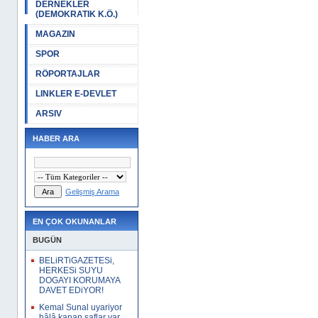
DERNEKLER
(DEMOKRATIK K.Ö.)
MAGAZIN
SPOR
RÖPORTAJLAR
LINKLER E-DEVLET
ARSIV
HABER ARA
Gelişmiş Arama
EN ÇOK OKUNANLAR
BUGÜN
BELiRTiGAZETESi,
HERKESi SUYU
DOGAYI KORUMAYA
DAVET EDiYOR!
Kemal Sunal uyariyor
hâlâ kanan saflar var