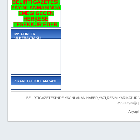
BELIRTI GAZETESI,
YAYINLANMASINDA
EMEGI GEÇEN
HERKESE
TESEKKÜR EDER.
MISAFIRLER
ÜLKEBAYRAKLI
ZIYARETÇI TOPLAM SAYI
BELIRTIGAZETESI'NDE YAYINLANAN HABER,YAZI,RESIM,KARIKATÜR
RSS Kaynağı
|
Altyapi