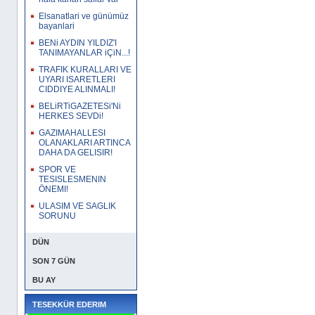
Elsanatlari ve günümüz
bayanlari
BENi AYDIN YILDIZ'I
TANIMAYANLAR iÇiN...!
TRAFIK KURALLARI VE
UYARI ISARETLERI
CIDDIYE ALINMALI!
BELiRTiGAZETESi'Ni
HERKES SEVDi!
GAZIMAHALLESI
OLANAKLARI ARTINCA
DAHA DA GELISIR!
SPOR VE
TESISLESMENIN
ÖNEMI!
ULASIM VE SAGLIK
SORUNU
DÜN
SON 7 GÜN
BU AY
TESEKKÜR EDERIM