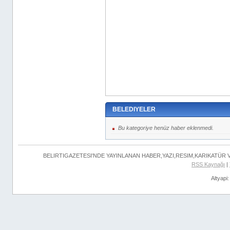
BELEDIYELER
Bu kategoriye henüz haber eklenmedi.
BELIRTIGAZETESI'NDE YAYINLANAN HABER,YAZI,RESIM,KARIKATÜR
RSS Kaynağı
|
Altyapi