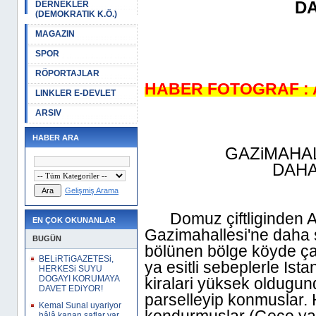
DA
DERNEKLER
(DEMOKRATIK K.Ö.)
MAGAZIN
SPOR
RÖPORTAJLAR
HABER FOTOGRAF : A
LINKLER E-DEVLET
ARSIV
HABER ARA
GAZiMAHALLESi
DAHA
Gelişmiş Arama
Domuz çiftliginden Ata
EN ÇOK OKUNANLAR
Gazimahallesi'ne daha 
BUGÜN
bölünen bölge köyde çal
BELiRTiGAZETESi,
ya esitli sebeplerle Ista
HERKESi SUYU
DOGAYI KORUMAYA
kiralari yüksek oldugun
DAVET EDiYOR!
parselleyip konmuslar.
Kemal Sunal uyariyor
hâlâ kanan saflar var