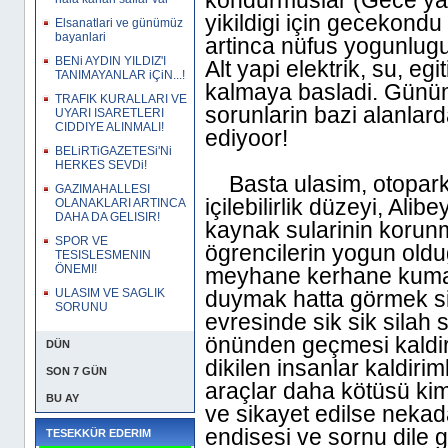
kondurmuslar (Gece yap
yikildigi için gecekondu
Elsanatlari ve günümüz
bayanlari
artinca nüfus yogunlugu
BENi AYDIN YILDIZ'I
Alt yapi elektrik, su, eg
TANIMAYANLAR iÇiN...!
kalmaya basladi. Günüm
TRAFIK KURALLARI VE
sorunlarin bazi alanla
UYARI ISARETLERI
CIDDIYE ALINMALI!
ediyoor!
BELiRTiGAZETESi'Ni
HERKES SEVDi!
Basta ulasim, otopark
GAZIMAHALLESI
içilebilirlik düzeyi, Ali
OLANAKLARI ARTINCA
DAHA DA GELISIR!
kaynak sularinin korunm
SPOR VE
ögrencilerin yogun old
TESISLESMENIN
ÖNEMI!
meyhane kerhane kumarh
ULASIM VE SAGLIK
duymak hatta görmek siki
SORUNU
evresinde sik sik silah 
önünden geçmesi kaldir
DÜN
dikilen insanlar kaldirim
SON 7 GÜN
araçlar daha kötüsü ki
BU AY
ve sikayet edilse neka
endisesi ve sornu dile get
TESEKKÜR EDERIM