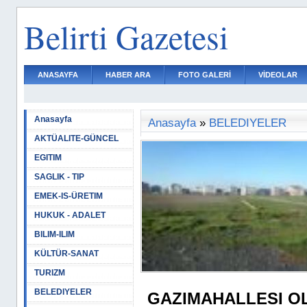
Belirti Gazetesi
ANASAYFA
HABER ARA
FOTO GALERİ
VİDEOLAR
Anasayfa
Anasayfa
»
BELEDIYELER
AKTÜALITE-GÜNCEL
EGITIM
SAGLIK - TIP
EMEK-IS-ÜRETIM
HUKUK - ADALET
BILIM-ILIM
KÜLTÜR-SANAT
TURIZM
BELEDIYELER
GAZIMAHALLESI O