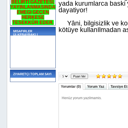
BELIRTI GAZETESI,
yada kurumlarca baski y
YAYINLANMASINDA
dayatiyor!
EMEGI GEÇEN
HERKESE
Yâni, bilgisizlik ve k
TESEKKÜR EDER.
kötüye kullanIlmadan asI
MISAFIRLER
ÜLKEBAYRAKLI
ZIYARETÇI TOPLAM SAYI
Yorumlar (0)
Yorum Yaz
Tavsiye Et