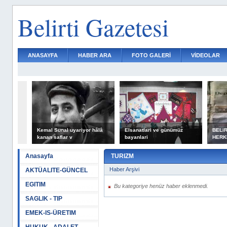
Belirti Gazetesi
ANASAYFA
HABER ARA
FOTO GALERİ
VİDEOLAR
Kemal Sunal uyariyor hâlâ
Elsanatlari ve günümüz
BELiR
kanan saflar v
bayanlari
HERK
Anasayfa
TURIZM
Haber Arşivi
AKTÜALITE-GÜNCEL
EGITIM
Bu kategoriye henüz haber eklenmedi.
SAGLIK - TIP
EMEK-IS-ÜRETIM