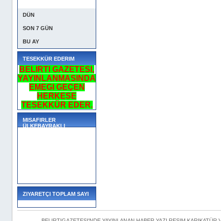
DÜN
SON 7 GÜN
BU AY
TESEKKÜR EDERIM
BELIRTI GAZETESI,
YAYINLANMASINDA
EMEGI GEÇEN
HERKESE
TESEKKÜR EDER.
MISAFIRLER
ÜLKEBAYRAKLI
ZIYARETÇI TOPLAM SAYI
BELIRTIGAZETESI'NDE YAYINLANAN HABER,YAZI,RESIM,KARIKATÜR