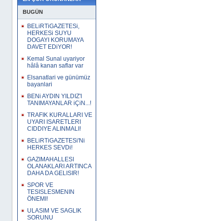
BUGÜN
BELiRTiGAZETESi,
HERKESi SUYU
DOGAYI KORUMAYA
DAVET EDiYOR!
Kemal Sunal uyariyor
hâlâ kanan saflar var
Elsanatlari ve günümüz
bayanlari
BENi AYDIN YILDIZ'I
TANIMAYANLAR iÇiN...!
TRAFIK KURALLARI VE
UYARI ISARETLERI
CIDDIYE ALINMALI!
BELiRTiGAZETESi'Ni
HERKES SEVDi!
GAZIMAHALLESI
OLANAKLARI ARTINCA
DAHA DA GELISIR!
SPOR VE
TESISLESMENIN
ÖNEMI!
ULASIM VE SAGLIK
SORUNU