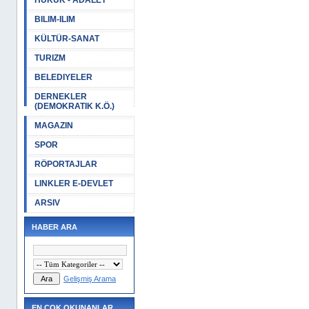
HUKUK - ADALET
BILIM-ILIM
KÜLTÜR-SANAT
TURIZM
BELEDIYELER
DERNEKLER
(DEMOKRATIK K.Ö.)
MAGAZIN
SPOR
RÖPORTAJLAR
LINKLER E-DEVLET
ARSIV
HABER ARA
Gelişmiş Arama
EN ÇOK OKUNANLAR