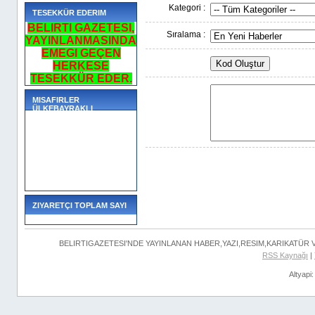
Kategori :
TESEKKÜR EDERIM
BELIRTI GAZETESI,
Sıralama :
YAYINLANMASINDA
EMEGI GEÇEN
HERKESE
TESEKKÜR EDER.
MISAFIRLER
ÜLKEBAYRAKLI
ZIYARETÇI TOPLAM SAYI
BELIRTIGAZETESI'NDE YAYINLANAN HABER,YAZI,RESIM,KARIKATÜR
RSS Kaynağı
|
Altyapi