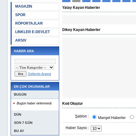
MAGAZIN
Yatay Kayan Haberler
SPOR
RÖPORTAJLAR
Dikey Kayan Haberler
LINKLER E-DEVLET
ARSIV
HABER ARA
Gelişmiş Arama
EN ÇOK OKUNANLAR
BUGÜN
Bugün haber eklenmedi.
Kod Oluştur
DÜN
Şablon :
Manşet Haberler
SON 7 GÜN
Haber Sayısı :
BU AY