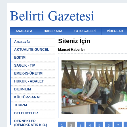
Belirti Gazetesi
ANASAYFA
HABER ARA
FOTO GALERİ
VİDEOLAR
Siteniz İçin
Anasayfa
AKTÜALITE-GÜNCEL
Manşet Haberler
EGITIM
SAGLIK - TIP
EMEK-IS-ÜRETIM
HUKUK - ADALET
BILIM-ILIM
KÜLTÜR-SANAT
TURIZM
BELEDIYELER
DERNEKLER
(DEMOKRATIK K.Ö.)