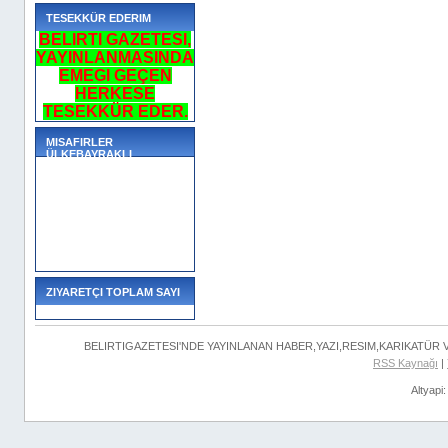
TESEKKÜR EDERIM
BELIRTI GAZETESI,
YAYINLANMASINDA
EMEGI GEÇEN
HERKESE
TESEKKÜR EDER.
MISAFIRLER
ÜLKEBAYRAKLI
ZIYARETÇI TOPLAM SAYI
BELIRTIGAZETESI'NDE YAYINLANAN HABER,YAZI,RESIM,KARIKATÜR
RSS Kaynağı
|
Altyapi