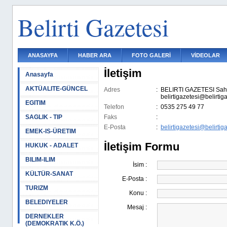
Belirti Gazetesi
ANASAYFA
HABER ARA
FOTO GALERİ
VİDEOLAR
İletişim
Anasayfa
AKTÜALITE-GÜNCEL
Adres
:
BELIRTI GAZETESI Sahib
belirtigazetesi@belirti
EGITIM
Telefon
:
0535 275 49 77
SAGLIK - TIP
Faks
:
E-Posta
:
belirtigazetesi@belirtig
EMEK-IS-ÜRETIM
İletişim Formu
HUKUK - ADALET
BILIM-ILIM
İsim :
KÜLTÜR-SANAT
E-Posta :
TURIZM
Konu :
BELEDIYELER
Mesaj :
DERNEKLER
(DEMOKRATIK K.Ö.)