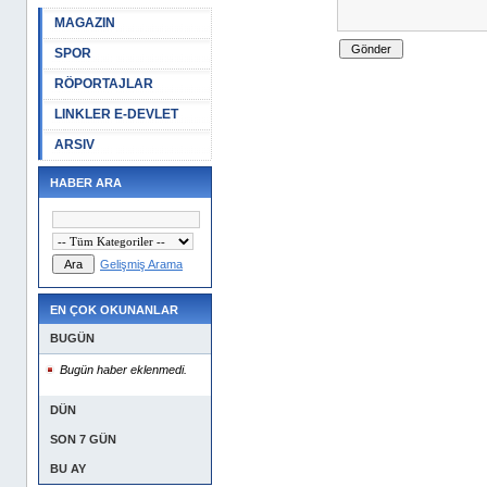
MAGAZIN
SPOR
RÖPORTAJLAR
LINKLER E-DEVLET
ARSIV
HABER ARA
Gelişmiş Arama
EN ÇOK OKUNANLAR
BUGÜN
Bugün haber eklenmedi.
DÜN
SON 7 GÜN
BU AY