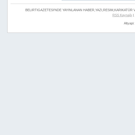
BELIRTIGAZETESI'NDE YAYINLANAN HABER,YAZI,RESIM,KARIKATÜR
RSS Kaynağı
|
Altyapi