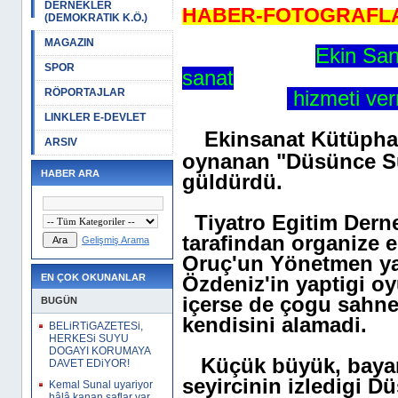
DERNEKLER
HABER-FOTOGRAFLAR
(DEMOKRATIK K.Ö.)
MAGAZIN
Ekin San
SPOR
sanat
RÖPORTAJLAR
hizmeti ve
LINKLER E-DEVLET
Ekinsanat Kütüpha
ARSIV
oynanan "Düsünce Suç
HABER ARA
güldürdü.
Tiyatro Egitim Der
tarafindan organize 
Gelişmiş Arama
Oruç'un Yönetmen ya
EN ÇOK OKUNANLAR
Özdeniz'in yaptigi oy
içerse de çogu sahnel
BUGÜN
kendisini alamadi.
BELiRTiGAZETESi,
HERKESi SUYU
DOGAYI KORUMAYA
Küçük büyük, bayan
DAVET EDiYOR!
seyircinin izledigi
Kemal Sunal uyariyor
hâlâ kanan saflar var