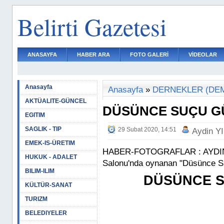
Belirti Gazetesi
ANASAYFA
HABER ARA
FOTO GALERİ
VİDEOLAR
Anasayfa
Anasayfa
»
DERNEKLER (DEM
AKTÜALITE-GÜNCEL
DÜSÜNCE SUÇU G
EGITIM
SAGLIK - TIP
29 Subat 2020, 14:51
Aydin Y
EMEK-IS-ÜRETIM
HABER-FOTOGRAFLAR : AYDIN Y
HUKUK - ADALET
Salonu'nda oynanan "Düsünce Suç
BILIM-ILIM
DÜSÜNCE S
KÜLTÜR-SANAT
TURIZM
BELEDIYELER