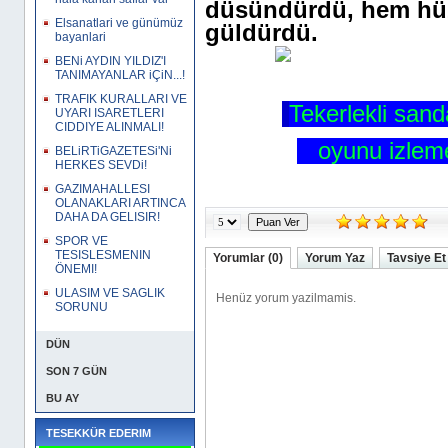
düsündürdü, hem hü
Elsanatlari ve günümüz
güldürdü.
bayanlari
BENi AYDIN YILDIZ'I
TANIMAYANLAR iÇiN...!
TRAFIK KURALLARI VE
Tekerlekli sand
UYARI ISARETLERI
CIDDIYE ALINMALI!
oyunu izlemes
BELiRTiGAZETESi'Ni
HERKES SEVDi!
GAZIMAHALLESI
OLANAKLARI ARTINCA
DAHA DA GELISIR!
SPOR VE
TESISLESMENIN
Yorumlar (0)
Yorum Yaz
Tavsiye Et
ÖNEMI!
ULASIM VE SAGLIK
SORUNU
DÜN
SON 7 GÜN
BU AY
TESEKKÜR EDERIM