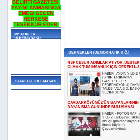
BELIRTI GAZETESI,
YAYINLANMASINDA
EMEGI GEÇEN
HERKESE
TESEKKÜR EDER.
MISAFIRLER
ÜLKEBAYRAKLI
DERNEKLER (DEMOKRATIK K.Ö.)
RSF CESUR ADIMLAR ATIYOR, DESTEK
OLMAK TÜM INSANLIK IÇIN GEREKLI...!
HABER : AYDIN YILDIZ
(SINIR TANIMAYAN
ZIYARETÇI TOPLAM SAYI
GAZETECILER
FEDERASYONU) DAYA
TALEBI VE A.B.D. BASK
SEÇIMI SONR...
ÇAVDARKÖYÜMÜZ'ÜN BAYANLARININ
DAYANISMA GÜNÜNDE BULUSMASI
HABER - FOTOGRAF : 
YILDIZ Türkiye'nin sIkIntI
oldugu günlerde dayanI
önemi büyüktür.
Çavdarköyümü...