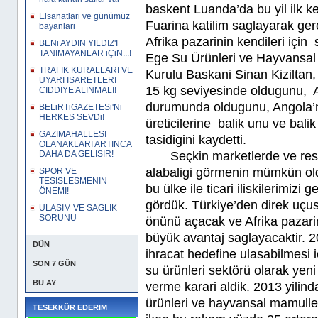
baskent Luanda’da bu yil ilk k
Elsanatlari ve günümüz
Fuarina katilim saglayarak gerç
bayanlari
Afrika pazarinin kendileri içi
BENi AYDIN YILDIZ'I
TANIMAYANLAR iÇiN...!
Ege Su Ürünleri ve Hayvansal M
TRAFIK KURALLARI VE
Kurulu Baskani Sinan Kiziltan, 
UYARI ISARETLERI
15 kg seviyesinde oldugunu, Af
CIDDIYE ALINMALI!
durumunda oldugunu, Angola’n
BELiRTiGAZETESi'Ni
HERKES SEVDi!
üreticilerine balik unu ve bali
GAZIMAHALLESI
tasidigini kaydetti.
OLANAKLARI ARTINCA
Seçkin marketlerde ve restor
DAHA DA GELISIR!
alabaligi görmenin mümkün old
SPOR VE
TESISLESMENIN
bu ülke ile ticari iliskilerimizi 
ÖNEMI!
gördük. Türkiye’den direk uçus
ULASIM VE SAGLIK
SORUNU
önünü açacak ve Afrika pazarin
büyük avantaj saglayacaktir. 2
DÜN
ihracat hedefine ulasabilmesi i
SON 7 GÜN
su ürünleri sektörü olarak yeni
BU AY
verme karari aldik. 2013 yilin
ürünleri ve hayvansal mamuller
TESEKKÜR EDERIM