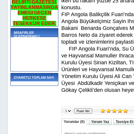
iken bu rakam yüzde 25 artarak
BELIRTI GAZETESI,
konustu.
YAYINLANMASINDA
EMEGI GEÇEN
FIP Angola Balikçilik Fuari’nd
HERKESE
Angola Büyükelçimiz Sayin Ihsa
TESEKKÜR EDER.
Bakani Benarda Gonçalves Mart
MISAFIRLER
Barros Neto da ziyaret ederek 
ÜLKEBAYRAKLI
topladi ve izlenimlerini paylasti
FIP Angola Fuari’nda, Su Ürü
ve Hayvansal Mamuller Ihracat
Kurulu Üyesi Sinan Kiziltan, 
Ürünleri ve Hayvansal Mamuller
Yönetim Kurulu Üyesi Ali Ca
ZIYARETÇI TOPLAM SAYI
Üyesi Abdülkadir Yeniçikan ve
Gökay Çelikli’den olusan heyet 
Yorumlar (0)
Yorum Yaz
Tavsiye Et