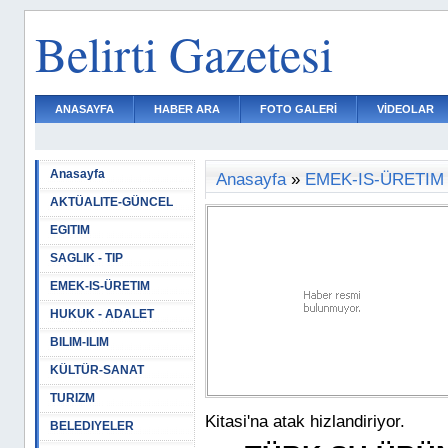
Belirti Gazetesi
ANASAYFA
HABER ARA
FOTO GALERİ
VİDEOLAR
Anasayfa
Anasayfa
»
EMEK-IS-ÜRETIM
AKTÜALITE-GÜNCEL
EGITIM
SAGLIK - TIP
EMEK-IS-ÜRETIM
HUKUK - ADALET
BILIM-ILIM
KÜLTÜR-SANAT
TURIZM
Kitasi'na atak hizlandiriyor.
BELEDIYELER