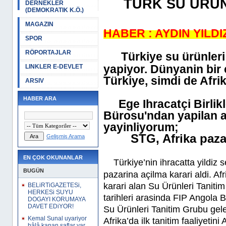
TÜRK SU ÜRÜN
DERNEKLER
(DEMOKRATIK K.Ö.)
MAGAZIN
HABER : AYDIN YILDI
SPOR
RÖPORTAJLAR
Türkiye su ürünler
yapiyor. Dünyanin bir
LINKLER E-DEVLET
Türkiye, simdi de Afrik
ARSIV
HABER ARA
Ege Ihracatçi Birlikl
Bürosu'ndan yapilan 
yayinliyorum;
STG, Afrika paz
Gelişmiş Arama
EN ÇOK OKUNANLAR
Türkiye’nin ihracatta yildiz 
BUGÜN
pazarina açilma karari aldi. A
karari alan Su Ürünleri Tanit
BELiRTiGAZETESi,
HERKESi SUYU
tarihleri arasinda FIP Angola Bal
DOGAYI KORUMAYA
DAVET EDiYOR!
Su Ürünleri Tanitim Grubu gele
Kemal Sunal uyariyor
Afrika’da ilk tanitim faaliyeti
hâlâ kanan saflar var