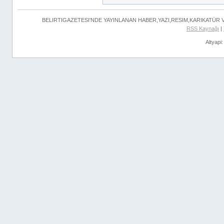
BELIRTIGAZETESI'NDE YAYINLANAN HABER,YAZI,RESIM,KARIKATÜR
RSS Kaynağı
|
Altyapi